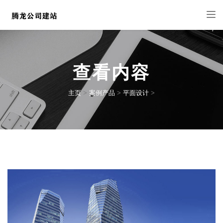
Tog
nav
查看内容
主页
>
案例产品
>
平面设计
>